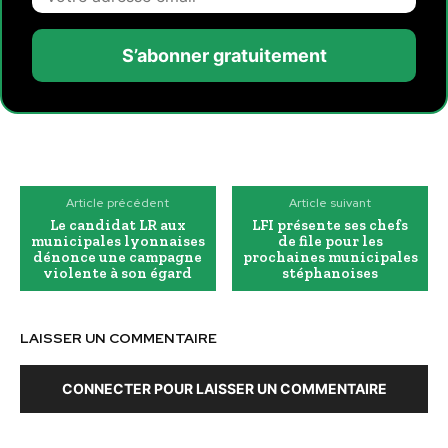
S’abonner gratuitement
Article précédent
Article suivant
Le candidat LR aux
LFI présente ses chefs
municipales lyonnaises
de file pour les
dénonce une campagne
prochaines municipales
violente à son égard
stéphanoises
LAISSER UN COMMENTAIRE
CONNECTER POUR LAISSER UN COMMENTAIRE