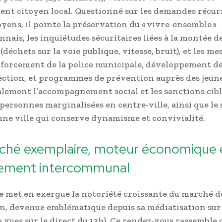
nt citoyen local. Questionné sur les demandes récur
oyens, il pointe la préservation du « vivre-ensemble »
nais, les inquiétudes sécuritaires liées à la montée d
 (déchets sur la voie publique, vitesse, bruit), et les me
enforcement de la police municipale, développement de
ction, et programmes de prévention auprès des jeunes
lement l’accompagnement social et les sanctions cib
 personnes marginalisées en centre-ville, ainsi que le 
une ville qui conserve dynamisme et convivialité.
ché exemplaire, moteur économique 
ement intercommunal
e met en exergue la notoriété croissante du marché d
, devenue emblématique depuis sa médiatisation sur 
e vues sur le direct du 13h). Ce rendez-vous rassemble