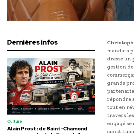
Dernières infos
Christoph
mandats 
dresse un p
gestion de
commerçant
grands pro
partenaria
répondre a
tout en ré
travers le
Culture
engagé se 
Alain Prost : de Saint-Chamond
constituen