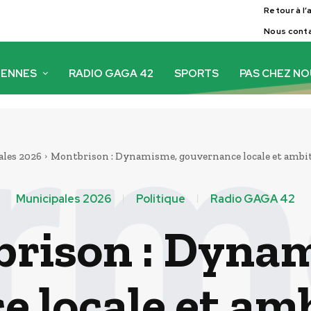
Retour à l’
Nous cont
IENNES
RADIO GAGA 42
SPORTS
PAS CHEZ N
les 2026
Montbrison : Dynamisme, gouvernance locale et ambi
Municipales 2026
Politique
Radio GAGA 42
rison : Dyna
 locale et am