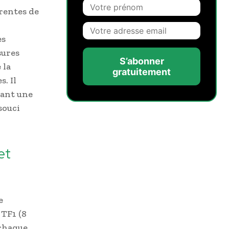
rentes de
es
sures
S’abonner
 la
gratuitement
. Il
lant une
souci
et
e
TF1 (8
 chaque