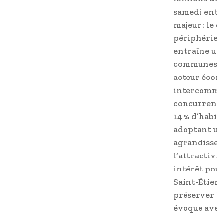
samedi ent
majeur : le
périphéri
entraîne u
communes r
acteur éco
intercommu
concurrenc
14 % d’hab
adoptant u
agrandisse
l’attracti
intérêt po
Saint-Étie
préserver 
évoque ave