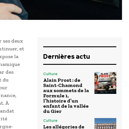
r ses deux
ntinuer, et
Dernières actu
xpose la
dynamique
ar des
Culture
t du
Alain Prost : de
Saint-Chamond
pour
aux sommets de la
rnance,
Formule 1,
l’histoire d’un
t. À
enfant de la vallée
mandat
du Gier
ité
Culture
ergne-
Les allégories de