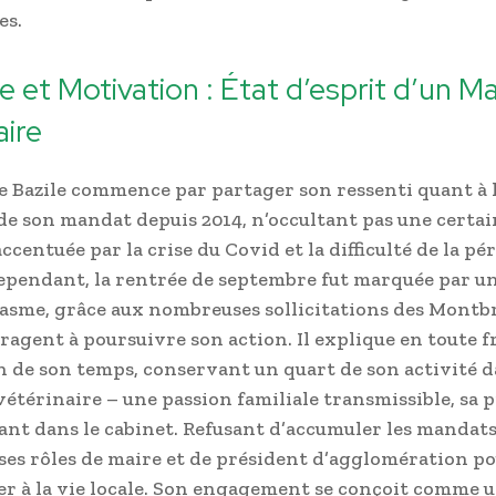
es.
re et Motivation : État d’esprit d’un Ma
aire
 Bazile commence par partager son ressenti quant à 
de son mandat depuis 2014, n’occultant pas une certai
accentuée par la crise du Covid et la difficulté de la pé
Cependant, la rentrée de septembre fut marquée par u
asme, grâce aux nombreuses sollicitations des Montb
uragent à poursuivre son action. Il explique en toute f
n de son temps, conservant un quart de son activité 
étérinaire – une passion familiale transmissible, sa p
sant dans le cabinet. Refusant d’accumuler les mandats,
 ses rôles de maire et de président d’agglomération p
er à la vie locale. Son engagement se conçoit comme 