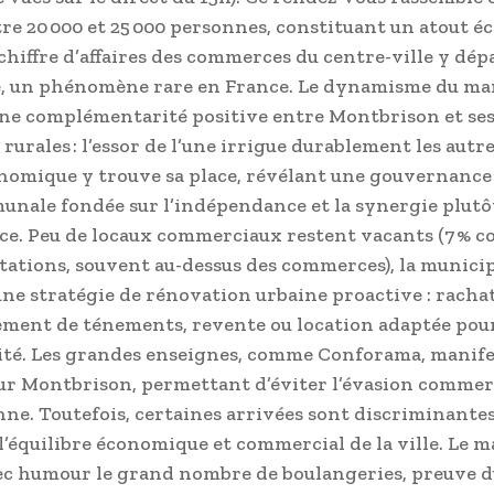
re 20 000 et 25 000 personnes, constituant un atout 
 chiffre d’affaires des commerces du centre-ville y dépa
e, un phénomène rare en France. Le dynamisme du ma
ne complémentarité positive entre Montbrison et se
urales : l’essor de l’une irrigue durablement les autr
nomique y trouve sa place, révélant une gouvernance
nale fondée sur l’indépendance et la synergie plutôt
e. Peu de locaux commerciaux restent vacants (7 % co
itations, souvent au-dessus des commerces), la municip
ne stratégie de rénovation urbaine proactive : rachat
ment de ténements, revente ou location adaptée pou
vité. Les grandes enseignes, comme Conforama, manife
ur Montbrison, permettant d’éviter l’évasion commer
nne. Toutefois, certaines arrivées sont discriminantes
l’équilibre économique et commercial de la ville. Le m
c humour le grand nombre de boulangeries, preuve 