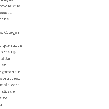
économique
sse la
rché
s
es. Chaque
 que sur la
ntre 13-
alité
 et
r garantir
stent leur
ciale vers
 afin de
aire
du