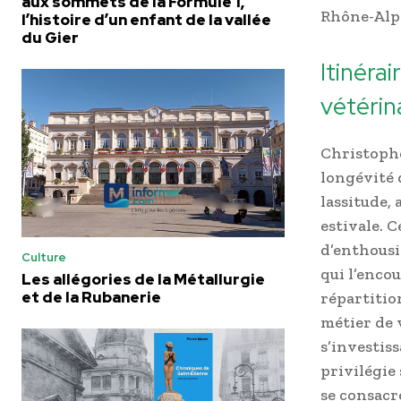
aux sommets de la Formule 1,
Rhône-Alp
l’histoire d’un enfant de la vallée
du Gier
Itinérai
vétérin
Christophe
longévité 
lassitude, 
estivale. 
d’enthousi
Culture
qui l’enco
Les allégories de la Métallurgie
et de la Rubanerie
répartitio
métier de v
s’investis
privilégie
se consacr