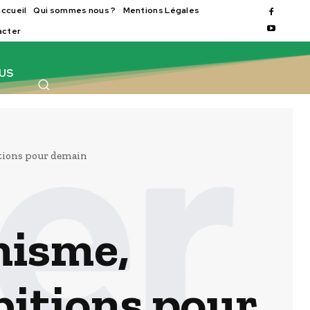
accueil
Qui sommes nous ?
Mentions Légales
acter
OUS
tions pour demain
misme,
bitions pour