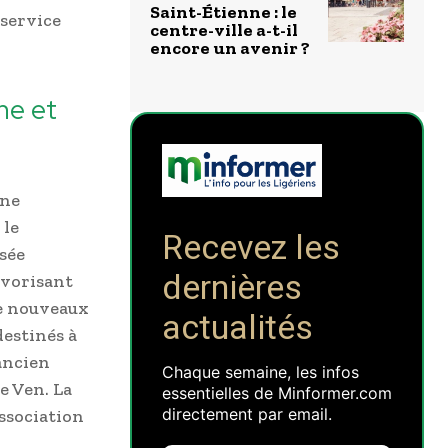
Saint-Étienne : le
 service
centre-ville a-t-il
encore un avenir ?
ne et
une
 le
Recevez les
sée
dernières
avorisant
de nouveaux
actualités
destinés à
’ancien
Chaque semaine, les infos
e Ven. La
essentielles de Minformer.com
directement par email.
association