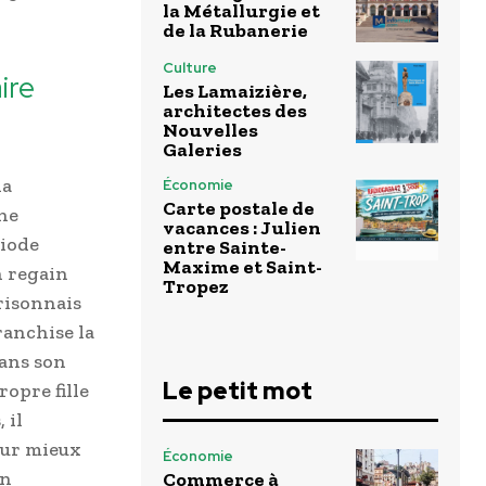
la Métallurgie et
de la Rubanerie
Culture
ire
Les Lamaizière,
architectes des
Nouvelles
Galeries
la
Économie
Carte postale de
ne
vacances : Julien
riode
entre Sainte-
Maxime et Saint-
n regain
Tropez
risonnais
ranchise la
dans son
Le petit mot
ropre fille
 il
our mieux
Économie
un
Commerce à