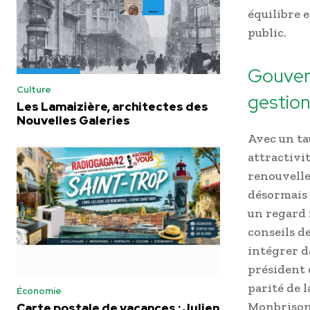
équilibre 
public.
Gouver
Culture
gestion
Les Lamaizière, architectes des
Nouvelles Galeries
Avec un ta
attractivi
renouvell
désormais 
un regard 
conseils d
intégrer da
président 
parité de l
Économie
Monbrison 
Carte postale de vacances : Julien