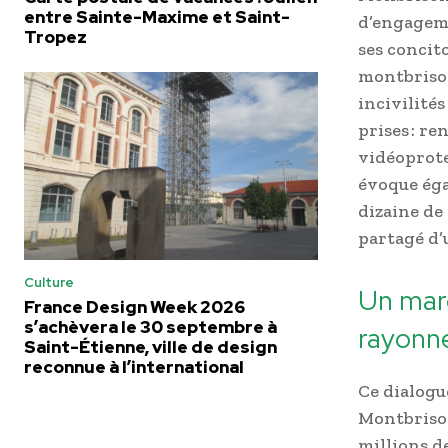
entre Sainte-Maxime et Saint-
d’engageme
Tropez
ses concit
montbrison
incivilités
prises : r
vidéoprote
évoque éga
dizaine de
partagé d’
Culture
Un mar
France Design Week 2026
s’achèvera le 30 septembre à
rayonn
Saint-Étienne, ville de design
reconnue à l’international
Ce dialogu
Montbrison
millions d