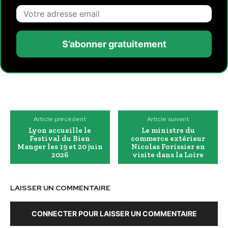
S’abonner gratuitement
Article précédent
Article suivant
Lyon accueille le
Le ministre du
Festival du Bien
commerce extérieur
Manger les 19 et 20 juin
Nicolas Forissier en
2026
visite dans la Loire
LAISSER UN COMMENTAIRE
CONNECTER POUR LAISSER UN COMMENTAIRE