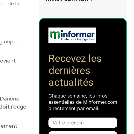
ur de la
e groupe
Recevez les
devient
dernières
actualités
Chaque semaine, les infos
, Danone
essentielles de Minformer.com
doit rouge
directement par email.
ppement