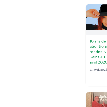
10 ans de l
abolitionn
rendez-v
Saint-Éti
avril 202
21 avril 202