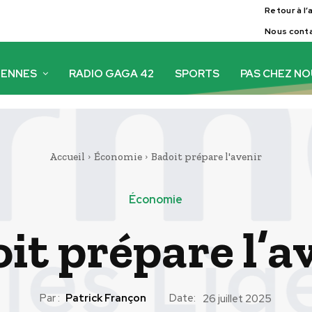
Retour à l’
Nous cont
IENNES
RADIO GAGA 42
SPORTS
PAS CHEZ N
Accueil
Économie
Badoit prépare l'avenir
Économie
it prépare l’a
Par :
Patrick Françon
Date:
26 juillet 2025