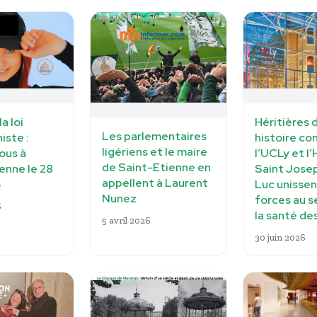
a loi
Héritières 
Les parlementaires
iste :
histoire c
ligériens et le maire
ous à
l’UCLy et l’
de Saint-Etienne en
enne le 28
Saint Jose
appellent à Laurent
6
Luc unissen
Nunez
forces au s
6
la santé de
5 avril 2026
30 juin 2026