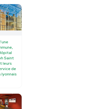
d’une
ommune,
Hôpital
ph Saint
t leurs
ervice de
s lyonnais