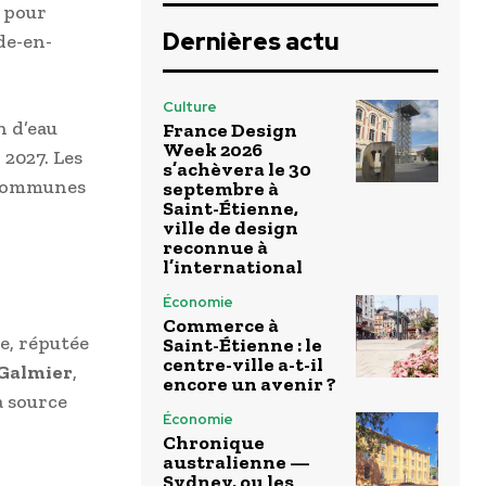
s pour
Dernières actu
de-en-
Culture
n d’eau
France Design
Week 2026
2027. Les
s’achèvera le 30
x communes
septembre à
Saint-Étienne,
ville de design
reconnue à
l’international
Économie
Commerce à
e, réputée
Saint-Étienne : le
centre-ville a-t-il
-Galmier
,
encore un avenir ?
a source
Économie
Chronique
australienne —
Sydney, ou les