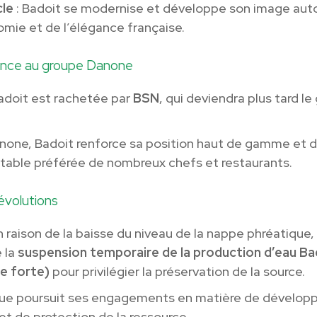
cle
: Badoit se modernise et développe son image auto
mie et de l’élégance française.
nce au groupe Danone
adoit est rachetée par
BSN
, qui deviendra plus tard l
.
none, Badoit renforce sa position haut de gamme et 
 table préférée de nombreux chefs et restaurants.
évolutions
n raison de la baisse du niveau de la nappe phréatique
 la
suspension temporaire de la production d’eau Ba
e forte)
pour privilégier la préservation de la source.
ue poursuit ses engagements en matière de dévelo
et de protection de la ressource.