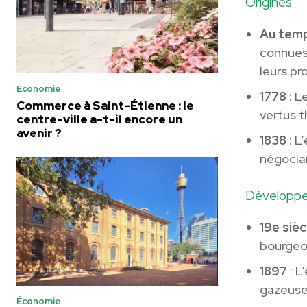
Origines
Au temp
connues 
leurs pr
Économie
1778
: L
Commerce à Saint-Étienne : le
vertus 
centre-ville a-t-il encore un
avenir ?
1838
: L
négocian
Développem
19e sièc
bourgeoi
1897
: L
gazeuse
Économie