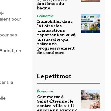
fantômes du
bagne
éjà
Économie
saient pour
Immobilier dans
la Loire : les
transactions
pour ses
repartent en 2026,
un marché qui
retrouve
progressivement
Badoit
, un
des couleurs
Le petit mot
dans la
Économie
Commerce à
lle
Saint-Étienne : le
centre-ville a-t-il
encore un avenir ?