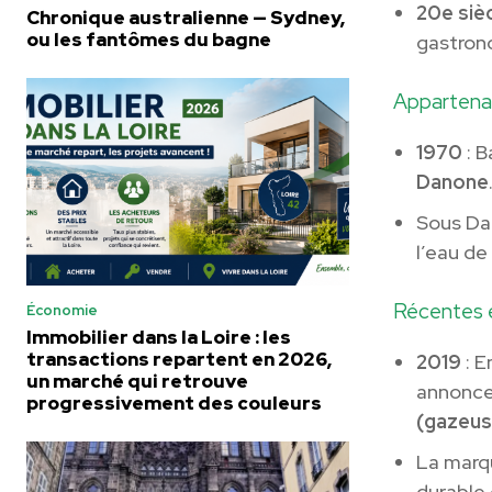
20e siè
Chronique australienne — Sydney,
ou les fantômes du bagne
gastrono
Appartena
1970
: B
Danone
Sous Da
l’eau de
Récentes 
Économie
Immobilier dans la Loire : les
transactions repartent en 2026,
2019
: E
un marché qui retrouve
annonce
progressivement des couleurs
(gazeus
La marq
durable 