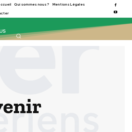
accueil
Qui sommes nous ?
Mentions Légales
acter
OUS
venir