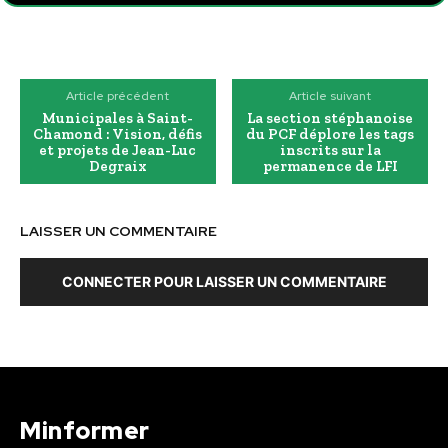
Article précédent
Article suivant
Municipales à Saint-
La section stéphanoise
Chamond : Vision, défis
du PCF déplore les tags
et projets de Jean-Luc
inscrits sur la
Degraix
permanence de LFI
LAISSER UN COMMENTAIRE
CONNECTER POUR LAISSER UN COMMENTAIRE
Minformer