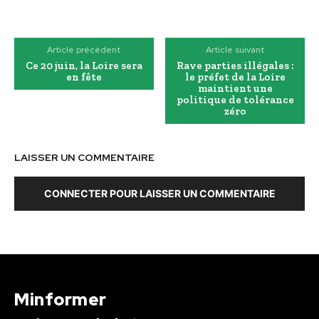
Article précédent
Article suivant
Ce 20 juin, la Loire sera
Rave parties illégales :
en fête
le préfet de la Loire
maintient une
politique de tolérance
zéro
LAISSER UN COMMENTAIRE
CONNECTER POUR LAISSER UN COMMENTAIRE
Minformer